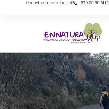
Uneix-te al nostre butlletí
679 99 69 51 (E