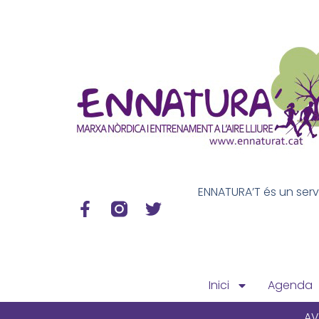
ENNATURA’T és un servei
Inici
Agenda
AV