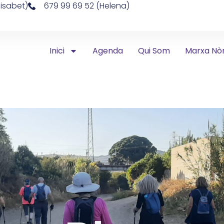
lisabet)
679 99 69 52 (Helena)
Inici
Agenda
Qui Som
Marxa Nò