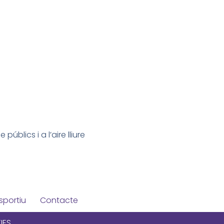
úblics i a l’aire lliure
sportiu
Contacte
IES