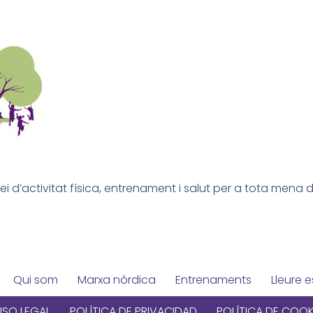
 d’activitat física, entrenament i salut per a tota mena de p
Qui som
Marxa nòrdica
Entrenaments
Lleure e
ISO LEGAL
POLÍTICA DE PRIVACIDAD
POLÍTICA DE COOK