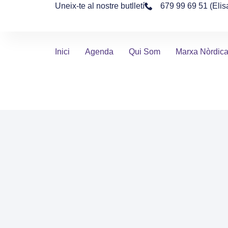
Uneix-te al nostre butlletí
679 99 69 51 (Elis
Inici
Agenda
Qui Som
Marxa Nòrdic