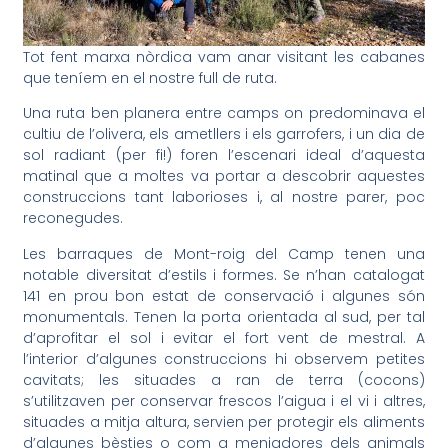
Tot fent marxa nòrdica vam anar visitant les cabanes
que teníem en el nostre full de ruta.
Una ruta ben planera entre camps on predominava el
cultiu de l’olivera, els ametllers i els garrofers, i un dia de
sol radiant (per fi!) foren l’escenari ideal d’aquesta
matinal que a moltes va portar a descobrir aquestes
construccions tant laborioses i, al nostre parer, poc
reconegudes.
Les barraques de Mont-roig del Camp tenen una
notable diversitat d’estils i formes. Se n’han catalogat
141 en prou bon estat de conservació i algunes són
monumentals. Tenen la porta orientada al sud, per tal
d’aprofitar el sol i evitar el fort vent de mestral. A
l’interior d’algunes construccions hi observem petites
cavitats; les situades a ran de terra (cocons)
s’utilitzaven per conservar frescos l’aigua i el vi i altres,
situades a mitja altura, servien per protegir els aliments
d’algunes bèsties o com a menjadores dels animals