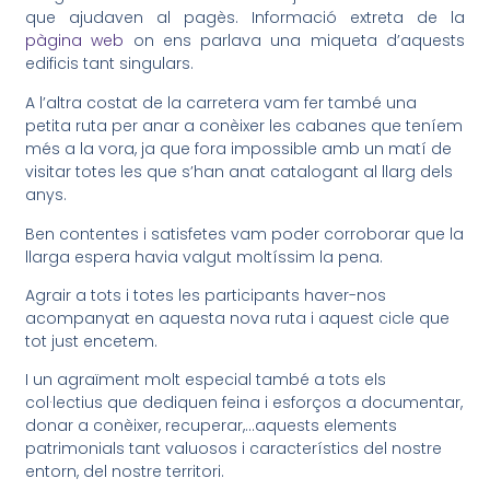
que ajudaven al pagès. Informació extreta de la
pàgina web
on ens parlava una miqueta d’aquests
edificis tant singulars.
A l’altra costat de la carretera vam fer també una
petita ruta per anar a conèixer les cabanes que teníem
més a la vora, ja que fora impossible amb un matí de
visitar totes les que s’han anat catalogant al llarg dels
anys.
Ben contentes i satisfetes vam poder corroborar que la
llarga espera havia valgut moltíssim la pena.
Agrair a tots i totes les participants haver-nos
acompanyat en aquesta nova ruta i aquest cicle que
tot just encetem.
I un agraïment molt especial també a tots els
col·lectius que dediquen feina i esforços a documentar,
donar a conèixer, recuperar,…aquests elements
patrimonials tant valuosos i característics del nostre
entorn, del nostre territori.