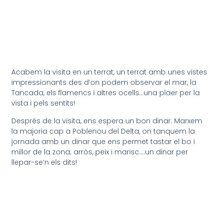
Acabem la visita en un terrat, un terrat amb unes vistes
impressionants des d’on podem observar el mar, la
Tancada, els flamencs i altres ocells…una plaer per la
vista i pels sentits!
Després de la visita, ens espera un bon dinar. Marxem
la majoria cap a Poblenou del Delta, on tanquem la
jornada amb un dinar que ens permet tastar el bo i
millor de la zona; arròs, peix i marisc….un dinar per
llepar-se’n els dits!