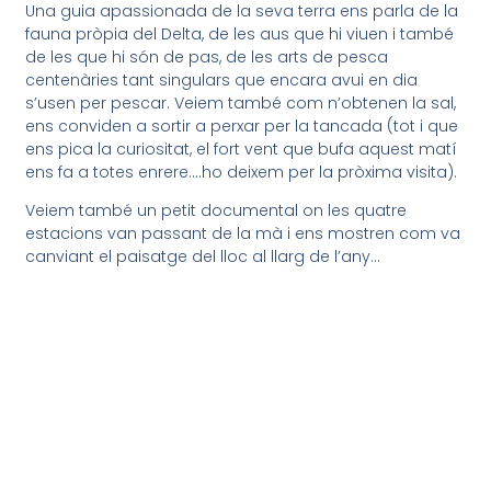
Una guia apassionada de la seva terra ens parla de la
fauna pròpia del Delta, de les aus que hi viuen i també
de les que hi són de pas, de les arts de pesca
centenàries tant singulars que encara avui en dia
s’usen per pescar. Veiem també com n’obtenen la sal,
ens conviden a sortir a perxar per la tancada (tot i que
ens pica la curiositat, el fort vent que bufa aquest matí
ens fa a totes enrere….ho deixem per la pròxima visita).
Veiem també un petit documental on les quatre
estacions van passant de la mà i ens mostren com va
canviant el paisatge del lloc al llarg de l’any…