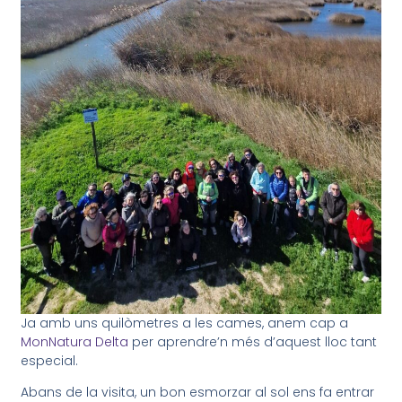
Ja amb uns quilòmetres a les cames, anem cap a
MonNatura Delta
per aprendre’n més d’aquest lloc tant
especial.
Abans de la visita, un bon esmorzar al sol ens fa entrar