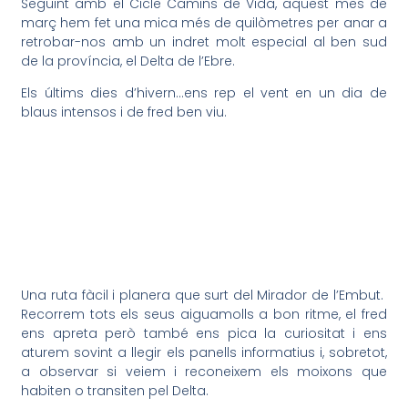
Seguint amb el Cicle Camins de Vida, aquest mes de
març hem fet una mica més de quilòmetres per anar a
retrobar-nos amb un indret molt especial al ben sud
de la província, el Delta de l’Ebre.
Els últims dies d’hivern…ens rep el vent en un dia de
blaus intensos i de fred ben viu.
Una ruta fàcil i planera que surt del Mirador de l’Embut.
Recorrem tots els seus aiguamolls a bon ritme, el fred
ens apreta però també ens pica la curiositat i ens
aturem sovint a llegir els panells informatius i, sobretot,
a observar si veiem i reconeixem els moixons que
habiten o transiten pel Delta.